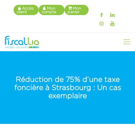
Accès
Mon
Mon
client
compte
panier
Réduction de 75% d’une taxe
foncière à Strasbourg : Un cas
exemplaire