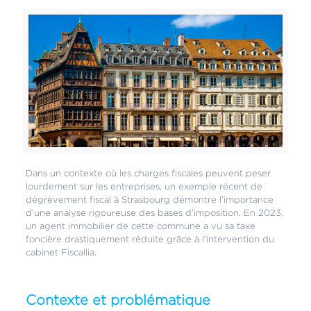
Dans un contexte où les charges fiscales peuvent peser
lourdement sur les entreprises, un exemple récent de
dégrèvement fiscal à Strasbourg démontre l’importance
d’une analyse rigoureuse des bases d’imposition. En 2023,
un agent immobilier de cette commune a vu sa taxe
foncière drastiquement réduite grâce à l’intervention du
cabinet Fiscallia.
Contexte et problématique