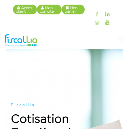
Accès
Mon
Mon
client
compte
panier
F i s c a l l i a
Cotisation