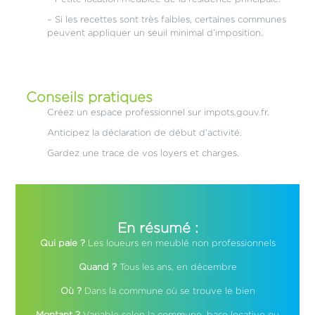
– Si les recettes sont très faibles, certaines communes
peuvent appliquer un seuil minimal d’imposition.
Conseils pratiques
Créez un espace professionnel sur impots.gouv.fr.
Anticipez la déclaration de début d’activité.
Gardez une trace de vos loyers et charges.
En résumé :
Qui paie ?
Les loueurs en meublé non professionnels
Quand ?
Tous les ans, en décembre
Où ?
Dans la commune où se trouve le bien
Montant ?
Variable selon la commune, base locative ou