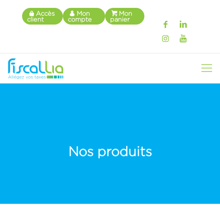
Accès
Mon
Mon
client
compte
panier
Nos produits