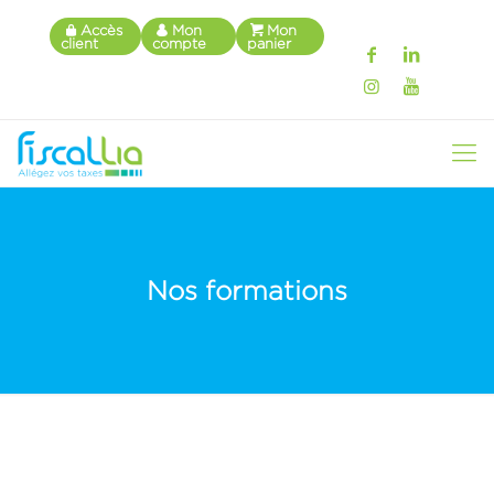
Accès
Mon
Mon
client
compte
panier
Nos formations