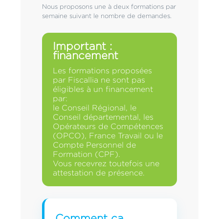
Nous proposons une à deux formations par
semaine suivant le nombre de demandes.
Important :
financement
Les formations proposées
par Fiscallia ne sont pas
éligibles à un financement
par:
le Conseil Régional, le
Conseil départemental, les
Opérateurs de Compétences
(OPCO), France Travail ou le
Compte Personnel de
Formation (CPF).
Vous recevrez toutefois une
attestation de présence.
Comment ça