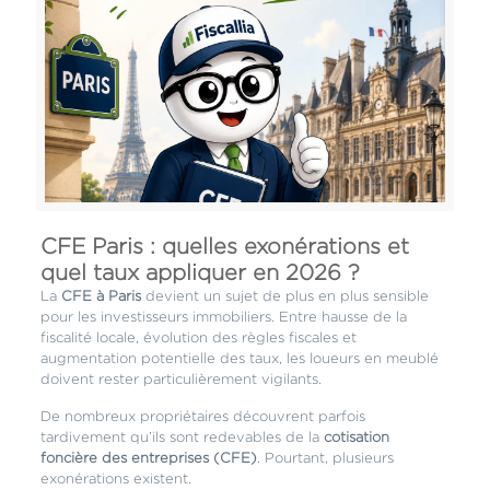
CFE Paris : quelles exonérations et
quel taux appliquer en 2026 ?
La
CFE à Paris
devient un sujet de plus en plus sensible
pour les investisseurs immobiliers. Entre hausse de la
fiscalité locale, évolution des règles fiscales et
augmentation potentielle des taux, les loueurs en meublé
doivent rester particulièrement vigilants.
De nombreux propriétaires découvrent parfois
tardivement qu’ils sont redevables de la
cotisation
foncière des entreprises (CFE)
. Pourtant, plusieurs
exonérations existent.