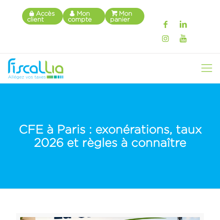
Accès
Mon
Mon
client
compte
panier
CFE à Paris : exonérations, taux
2026 et règles à connaître