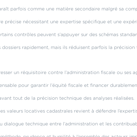
paraît parfois comme une matière secondaire malgré sa compl
ure précise nécessitant une expertise spécifique et une expér
certains contrôles peuvent s’appuyer sur des schémas standar
dossiers rapidement, mais ils réduisent parfois la précision 
esser un réquisitoire contre l’administration fiscale ou ses a
ensable pour garantir l’équité fiscale et financer durablemen
avant tout de la précision technique des analyses réalisées.
les valeurs locatives cadastrales revient à défendre l’experti
u dialogue technique entre l’administration et les contribua
e méthode, prudence et humilité à l’ensemble des acteurs imp