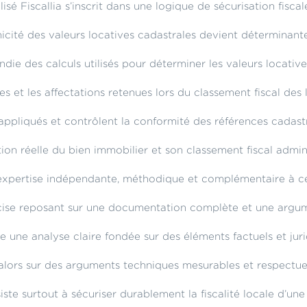
isé Fiscallia s’inscrit dans une logique de sécurisation fiscal
nicité des valeurs locatives cadastrales devient déterminan
die des calculs utilisés pour déterminer les valeurs locative
s et les affectations retenues lors du classement fiscal des
s appliqués et contrôlent la conformité des références cadastra
ion réelle du bien immobilier et son classement fiscal adminis
 expertise indépendante, méthodique et complémentaire à cell
récise reposant sur une documentation complète et une argu
se une analyse claire fondée sur des éléments factuels et jur
e alors sur des arguments techniques mesurables et respectue
iste surtout à sécuriser durablement la fiscalité locale d’une