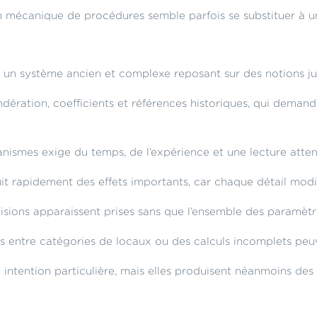
tion mécanique de procédures semble parfois se substituer à
e un système ancien et complexe reposant sur des notions jur
ondération, coefficients et références historiques, qui dema
ismes exige du temps, de l’expérience et une lecture attenti
it rapidement des effets importants, car chaque détail modif
isions apparaissent prises sans que l’ensemble des paramètres
s entre catégories de locaux ou des calculs incomplets peuv
e intention particulière, mais elles produisent néanmoins de